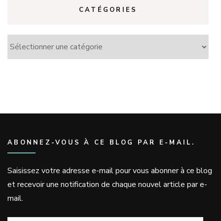
CATÉGORIES
Catégories
ABONNEZ-VOUS À CE BLOG PAR E-MAIL.
Saisissez votre adresse e-mail pour vous abonner à ce blog
et recevoir une notification de chaque nouvel article par e-
mail.