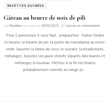
RECETTES SUCRÉES
Gâteau au beurre de noix de pili
sur
par
Recettes
mis à jour le
19/03/2022
Laisser un commentaire
Gâteau
Pour 2 personnes Il vous faut : préparation : Faites fondre
au
beurre
le beurre, le beurre de pili, la purée de macadamia au micro-
de
onde. Ajoutez la farine de coco, le sucrant, la bicarbonate,
noix
de
mélangez. Ajoutez les jaune d’œufs séparés des blancs et
pili
mélangez à nouveau. Mettez à la fin les blancs
préalablement montés en neige (si …