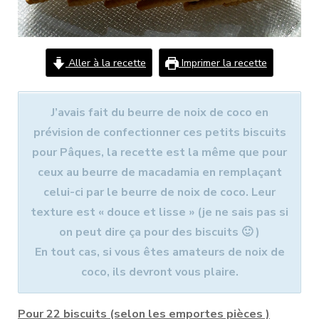
Aller à la recette
Imprimer la recette
J’avais fait du beurre de noix de coco en
prévision de confectionner ces petits biscuits
pour Pâques, la recette est la même que pour
ceux au beurre de macadamia en remplaçant
celui-ci par le beurre de noix de coco. Leur
texture est « douce et lisse » (je ne sais pas si
on peut dire ça pour des biscuits 🙂 )
En tout cas, si vous êtes amateurs de noix de
coco, ils devront vous plaire.
Pour 22 biscuits (selon les emportes pièces )