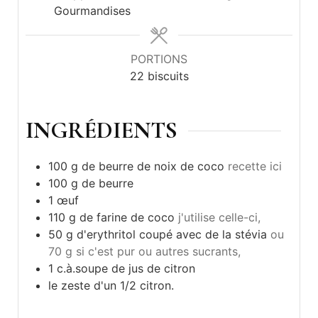
Gourmandises
PORTIONS
22
biscuits
INGRÉDIENTS
100
g
de beurre de noix de coco
recette ici
100
g
de beurre
1
œuf
110
g
de farine de coco
j'utilise celle-ci,
50
g
d'erythritol coupé avec de la stévia
ou
70 g si c'est pur ou autres sucrants,
1
c.à.soupe
de jus de citron
le zeste d'un 1/2 citron.