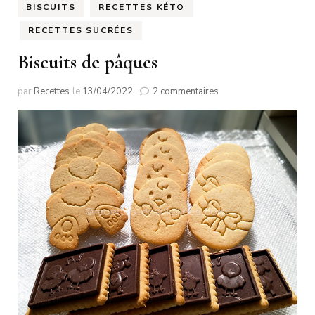
BISCUITS
RECETTES KÉTO
RECETTES SUCRÉES
Biscuits de pâques
sur
par
Recettes
le
13/04/2022
2 commentaires
Biscuits
de
pâques