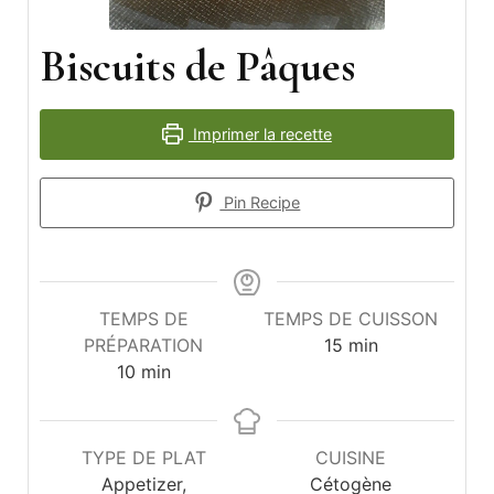
Biscuits de Pâques
Imprimer la recette
Pin Recipe
TEMPS DE
TEMPS DE CUISSON
minutes
PRÉPARATION
15
min
minutes
10
min
TYPE DE PLAT
CUISINE
Appetizer,
Cétogène