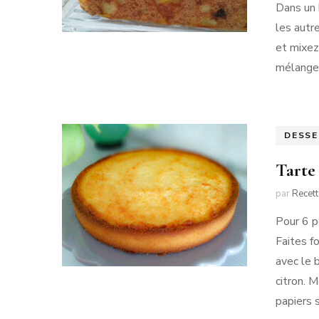
Dans un 
les autre
et mixez
mélangez
DESS
Tarte
par
Recet
Pour 6 p
Faites f
avec le b
citron. 
papiers s