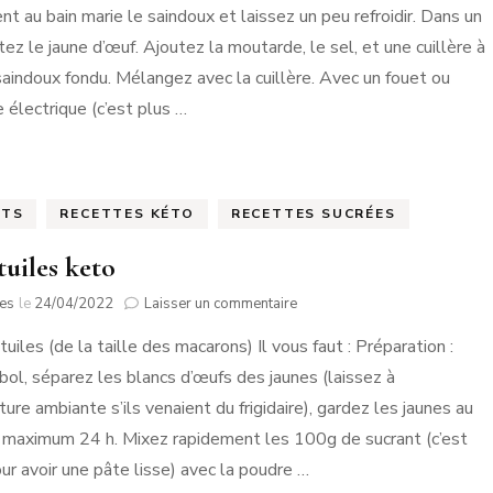
t au bain marie le saindoux et laissez un peu refroidir. Dans un
tez le jaune d’œuf. Ajoutez la moutarde, le sel, et une cuillère à
saindoux fondu. Mélangez avec la cuillère. Avec un fouet ou
 électrique (c’est plus …
ITS
RECETTES KÉTO
RECETTES SUCRÉES
tuiles keto
sur
tes
le
24/04/2022
Laisser un commentaire
Mini-
uiles (de la taille des macarons) Il vous faut : Préparation :
tuiles
keto
bol, séparez les blancs d’œufs des jaunes (laissez à
ure ambiante s’ils venaient du frigidaire), gardez les jaunes au
re maximum 24 h. Mixez rapidement les 100g de sucrant (c’est
ur avoir une pâte lisse) avec la poudre …