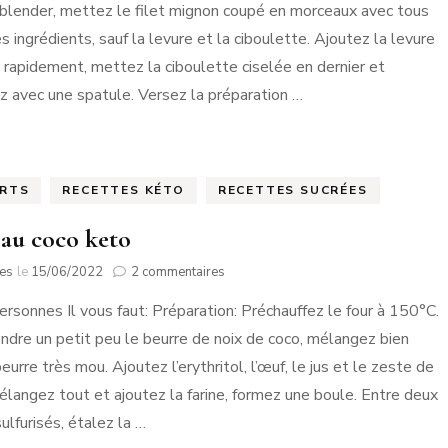
viande
blender, mettez le filet mignon coupé en morceaux avec tous
s ingrédients, sauf la levure et la ciboulette. Ajoutez la levure
 rapidement, mettez la ciboulette ciselée en dernier et
 avec une spatule. Versez la préparation …
ERTS
RECETTES KÉTO
RECETTES SUCRÉES
 au coco keto
sur
tes
le
15/06/2022
2 commentaires
Tarte
ersonnes Il vous faut: Préparation: Préchauffez le four à 150°C.
au
coco
ondre un petit peu le beurre de noix de coco, mélangez bien
keto
eurre très mou. Ajoutez l’erythritol, l’œuf, le jus et le zeste de
Mélangez tout et ajoutez la farine, formez une boule. Entre deux
ulfurisés, étalez la …