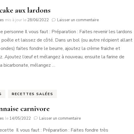
cake aux lardons
sur
tes
mis à jour le
28/06/2022
Laisser un commentaire
Bowl
e personne Il vous faut : Préparation : Faites revenir les lardons
cake
aux
 poêle et laissez de côté. Dans un bol (ou autre récipient allant
lardons
-ondes) faites fondre le beurre, ajoutez la crème fraiche et
. Ajoutez l’œuf et mélangez à nouveau, ensuite la farine de
la bicarbonate, mélangez …
S
RECETTES SALÉES
naise carnivore
sur
tes
le
14/05/2022
Laisser un commentaire
Mayonnaise
ecette Il vous faut : Préparation : Faites fondre très
carnivore