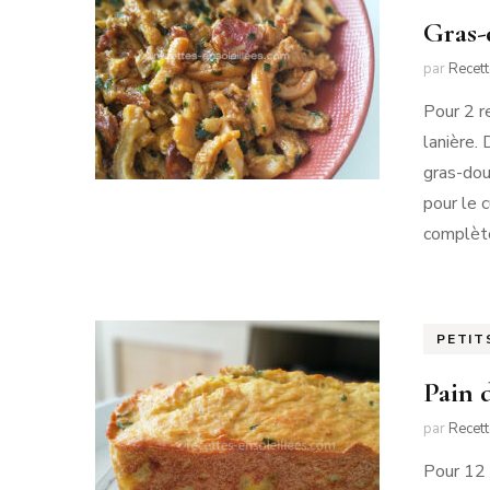
Gras-
par
Recet
Pour 2 r
lanière.
gras-dou
pour le c
complète
PETIT
Pain 
par
Recet
Pour 12 