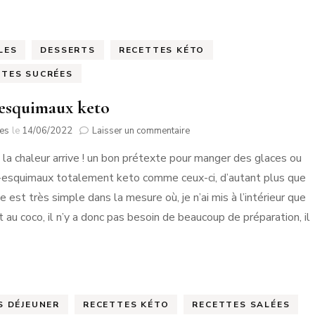
LES
DESSERTS
RECETTES KÉTO
TTES SUCRÉES
esquimaux keto
sur
tes
le
14/06/2022
Laisser un commentaire
Mini-
, la chaleur arrive ! un bon prétexte pour manger des glaces ou
esquimaux
keto
-esquimaux totalement keto comme ceux-ci, d’autant plus que
e est très simple dans la mesure où, je n’ai mis à l’intérieur que
t au coco, il n’y a donc pas besoin de beaucoup de préparation, il
S DÉJEUNER
RECETTES KÉTO
RECETTES SALÉES