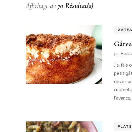
Affichage de
70 Résultat(s)
GÂTEA
Gâtea
par
Recet
J’ai fai
petit gât
devez au
cristoph
l’avance
PLATS