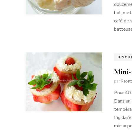
doucemen
bol, met
café de 
batteuse
BISCU
Mini-
par
Recet
Pour 40 t
Dans un 
températ
frigidai
mieux po