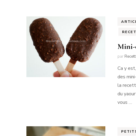
ARTIC
RECE
Mini-
par
Recet
Ca y est
des mini
la recett
du yaour
vous …
PETIT