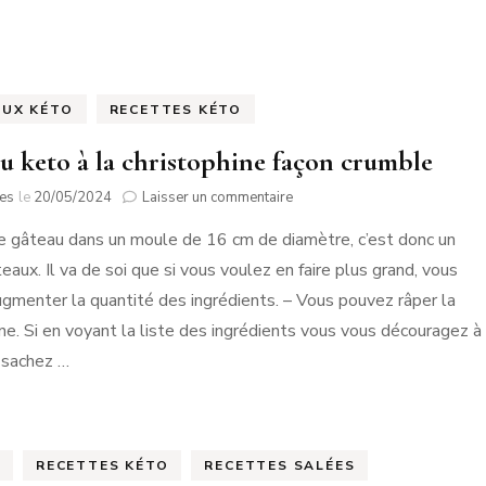
UX KÉTO
RECETTES KÉTO
u keto à la christophine façon crumble
sur
tes
le
20/05/2024
Laisser un commentaire
Gâteau
s ce gâteau dans un moule de 16 cm de diamètre, c’est donc un
keto
à
eaux. Il va de soi que si vous voulez en faire plus grand, vous
la
gmenter la quantité des ingrédients. – Vous pouvez râper la
christophine
façon
ine. Si en voyant la liste des ingrédients vous vous découragez à
crumble
, sachez …
RECETTES KÉTO
RECETTES SALÉES