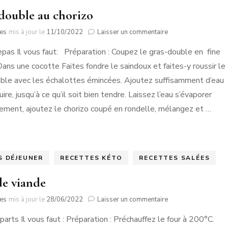
double au chorizo
sur
tes
mis à jour le
11/10/2022
Laisser un commentaire
Gras-
epas Il vous faut: Préparation : Coupez le gras-double en fine
double
au
 Dans une cocotte Faites fondre le saindoux et faites-y roussir le
chorizo
ble avec les échalottes émincées. Ajoutez suffisamment d’eau
uire, jusqu’à ce qu’il soit bien tendre. Laissez l’eau s’évaporer
ment, ajoutez le chorizo coupé en rondelle, mélangez et …
S DÉJEUNER
RECETTES KÉTO
RECETTES SALÉES
de viande
sur
tes
mis à jour le
28/06/2022
Laisser un commentaire
Pain
parts Il vous faut : Préparation : Préchauffez le four à 200°C.
de