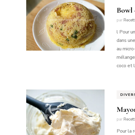
Bowl 
par
Recet
l Pour un
dans une
au micro
mélangez
coco et 
DIVER
Mayon
par
Recet
Pour la r