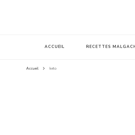
ACCUEIL
RECETTES MALGAC
Accueil
keto
Recettes Salées
Recettes sucrées
Gâteaux malgaches
Entrées